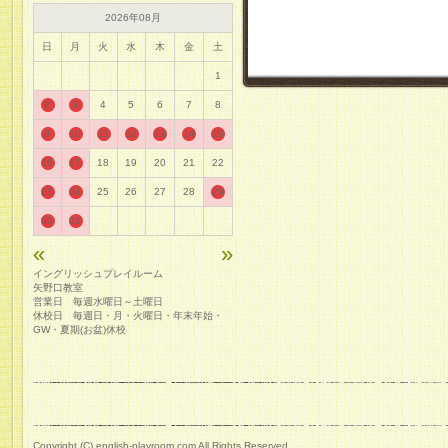
2026年08月
日
月
火
水
木
金
土
1
2
3
4
5
6
7
8
9
10
11
12
13
14
15
16
17
18
19
20
21
22
23
24
25
26
27
28
29
30
31
«
»
イングリッシュプレイルーム
矢野口教室
営業日 毎週水曜日～土曜日
休校日 毎週日・月・火曜日・年末年始・
GW・夏期(お盆)休校
Copyright (C) english-playroom.com All Rights Reserved.