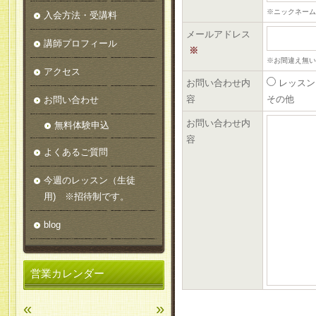
※ニックネーム
入会方法・受講料
メールアドレス
講師プロフィール
※
※お間違え無い
アクセス
お問い合わせ内
レッスン
容
その他
お問い合わせ
お問い合わせ内
無料体験申込
容
よくあるご質問
今週のレッスン（生徒
用) ※招待制です。
blog
営業カレンダー
«
»