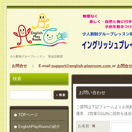
小人数制グループレッスン 英会話教室
お問合せ ： E-mail:
support@english-playroom.com
or
お問合
検索
お問い合わせ
ご質問は下記フォームよりお気
通常、2営業日以内に回答を送
TOPページ
お名前
※
EnglishPlayRoomの紹介